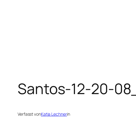
Zum
Inhalt
springen
Santos-12-20-0
Verfasst von
Katja Lechner
in