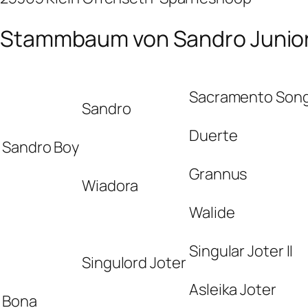
Stammbaum von Sandro Junio
Sacramento Song
Sandro
Duerte
Sandro Boy
Grannus
Wiadora
Walide
Singular Joter II
Singulord Joter
Asleika Joter
Bona