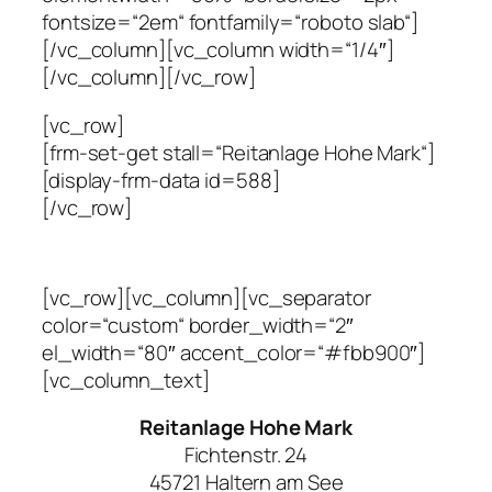
fontsize=“2em“ fontfamily=“roboto slab“]
[/vc_column][vc_column width=“1/4″]
[/vc_column][/vc_row]
[vc_row]
[frm-set-get stall=“Reitanlage Hohe Mark“]
[display-frm-data id=588]
[/vc_row]
[vc_row][vc_column][vc_separator
color=“custom“ border_width=“2″
el_width=“80″ accent_color=“#fbb900″]
[vc_column_text]
Reitanlage Hohe Mark
Fichtenstr. 24
45721 Haltern am See