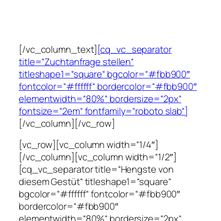
Kontaktieren Sie das Gestüt über das
Anfrageformular und erhalten Sie eine
individuelle Beratung.
[/vc_column_text]
[cq_vc_separator
title=“Zuchtanfrage stellen“
titleshape1=“square“ bgcolor=“#fbb900″
fontcolor=“#ffffff“ bordercolor=“#fbb900″
elementwidth=“80%“ bordersize=“2px“
fontsize=“2em“ fontfamily=“roboto slab“]
[/vc_column][/vc_row]
[vc_row][vc_column width=“1/4″]
[/vc_column][vc_column width=“1/2″]
[cq_vc_separator title=“Hengste von
diesem Gestüt“ titleshape1=“square“
bgcolor=“#ffffff“ fontcolor=“#fbb900″
bordercolor=“#fbb900″
elementwidth=“80%“ bordersize=“2px“