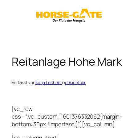
Zum
Inhalt
springen
Reitanlage Hohe Mark
Verfasst von
Katja Lechner
in
unsichtbar
[vc_row
css=“.vc_custom_1601376332062{margin-
bottom: 30px !important;}“][vc_column]
[vc_column_text]