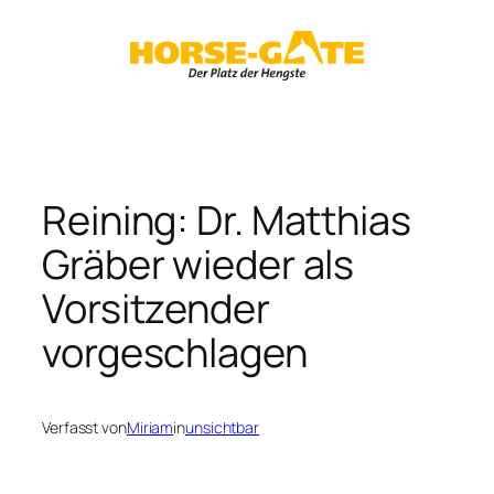
Zum
Inhalt
springen
Reining: Dr. Matthias
Gräber wieder als
Vorsitzender
vorgeschlagen
Verfasst von
Miriam
in
unsichtbar