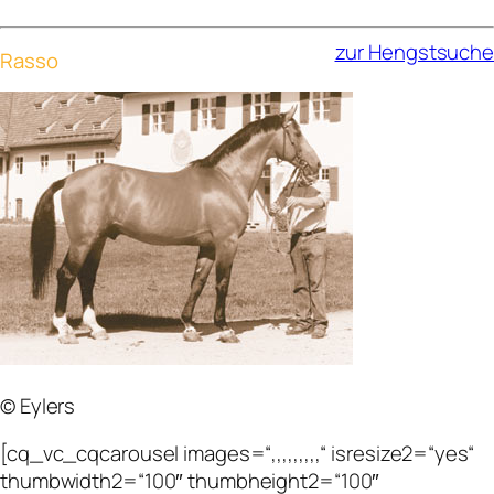
zur Hengstsuche
Rasso
© Eylers
[cq_vc_cqcarousel images=“,,,,,,,,,“ isresize2=“yes“
thumbwidth2=“100″ thumbheight2=“100″