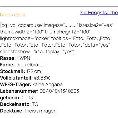
zur Hengstsuche
Quinta Real
[cq_vc_cqcarousel images=“,,,,,,,,,“ isresize2=“yes“
thumbwidth2=“100″ thumbheight2=“100″
lightboxmode=“boxer“ tooltips=“Foto: ,Foto: ,Foto:
,Foto: ,Foto: ,Foto: ,Foto: ,Foto: ,Foto: ,“ dots=“yes“
slidestoshow=“4″ autoplay=“yes“]
Rasse:
KWPN
Farbe:
Dunkelbraun
Stockmaß:
172 cm
Vollblutanteil:
48,83%
WFFS-Träger:
keine Angabe
Lebensnummer:
DE 404041340503
geboren:
2003
Deckeinsatz:
TG
Decktaxe:
Preis anfragen