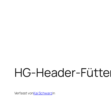
Zum
Inhalt
springen
HG-Header-Fütte
Verfasst von
Kai Schwarz
in