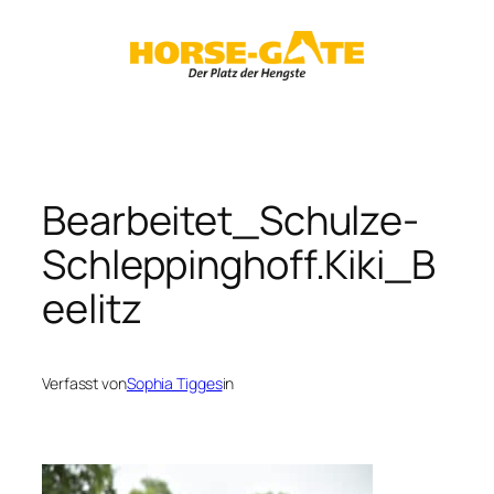
Zum
Inhalt
springen
Bearbeitet_Schulze-
Schleppinghoff.Kiki_B
eelitz
Verfasst von
Sophia Tigges
in