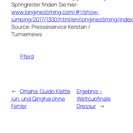
Springreiter finden Sie hier:
www.longinestiming.com/#!/show-
jumping/2017/1300/html/en/longinestiming/index
Source: Presseservice Kerstan /
Turniernews
Pferd
←
Omaha: Guido Klatte
Ergebnis –
jun. und Qinghai ohne
Weltcupfinale
Fehler
Dressur
→