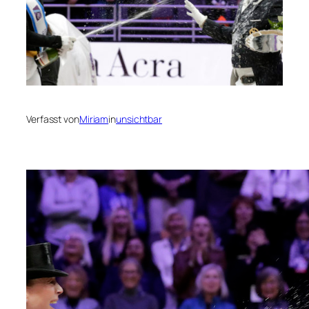
Verfasst von
Miriam
in
unsichtbar