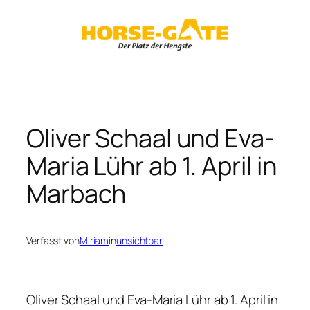
Zum
Inhalt
springen
Oliver Schaal und Eva-
Maria Lühr ab 1. April in
Marbach
Verfasst von
Miriam
in
unsichtbar
Oliver Schaal und Eva-Maria Lühr ab 1. April in