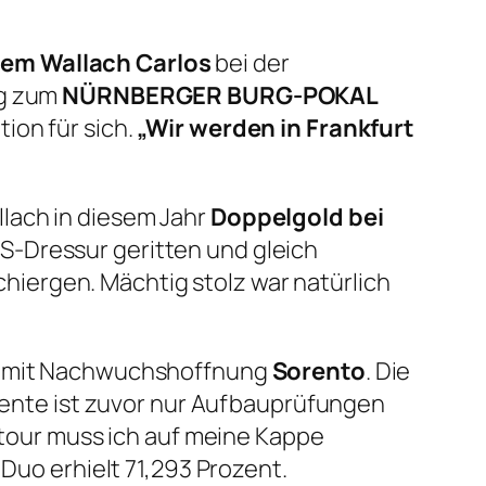
nem Wallach Carlos
bei der
ng zum
NÜRNBERGER BURG-POKAL
ion für sich.
„Wir werden in Frankfurt
lach in diesem Jahr
Doppelgold bei
 S-Dressur geritten und gleich
iergen. Mächtig stolz war natürlich
mit Nachwuchshoffnung
Sorento
. Die
orente ist zuvor nur Aufbauprüfungen
eltour muss ich auf meine Kappe
Duo erhielt 71,293 Prozent.