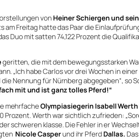
orstellungen von
Heiner Schiergen und sei
s am Freitag hatte das Paar die Einlaufprüfu
Duo mit satten 74,122 Prozent die Qualifikat
e
geritten, die mit dem bewegungsstarken Wal
nn. „Ich habe Carlos vor drei Wochen in einer
die Nennung für Nürnberg abgegeben“, so Sch
ach mit und ist ganz tolles Pferd!“
die mehrfache
Olympiasiegerin Isabell Werth
80 Prozent. Werth war sichtlich zufrieden: „S
n der schweren klasse. Die Fehler in er Wechs
lgten
Nicole Casper
und ihr Pferd
Dallas.
Das 