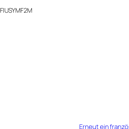
aFIUSYMF2M
Erneut ein franzö