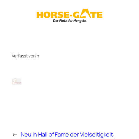
Zum
Inhalt
springen
Verfasst von
in
←
Neu in Hall of Fame der Vielseitigkeit: