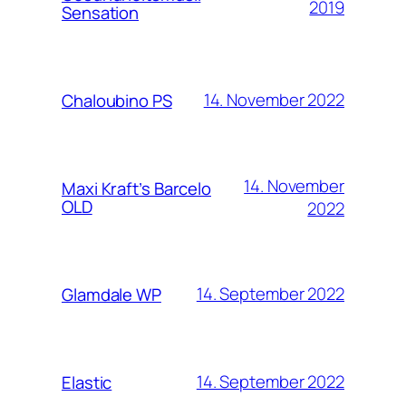
2019
Sensation
14. November 2022
Chaloubino PS
14. November
Maxi Kraft’s Barcelo
OLD
2022
14. September 2022
Glamdale WP
14. September 2022
Elastic