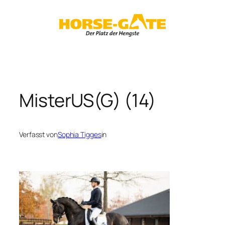
Zum
Inhalt
springen
MisterUS(G) (14)
Verfasst von
Sophia Tigges
in