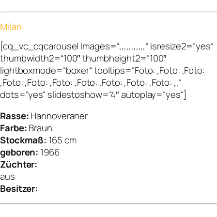
Milan
[cq_vc_cqcarousel images=“,,,,,,,,,,,“ isresize2=“yes“
thumbwidth2=“100″ thumbheight2=“100″
lightboxmode=“boxer“ tooltips=“Foto: ,Foto: ,Foto:
,Foto: ,Foto: ,Foto: ,Foto: ,Foto: ,Foto: ,Foto: ,,“
dots=“yes“ slidestoshow=“4″ autoplay=“yes“]
Rasse:
Hannoveraner
Farbe:
Braun
Stockmaß:
165 cm
geboren:
1966
Züchter:
aus
Besitzer: