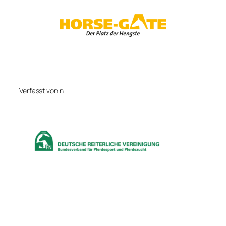
Zum
Inhalt
springen
Verfasst von
in