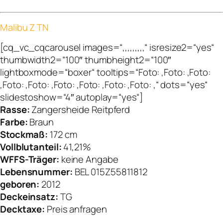
Malibu Z TN
[cq_vc_cqcarousel images=“,,,,,,,,,“ isresize2=“yes“
thumbwidth2=“100″ thumbheight2=“100″
lightboxmode=“boxer“ tooltips=“Foto: ,Foto: ,Foto:
,Foto: ,Foto: ,Foto: ,Foto: ,Foto: ,Foto: ,“ dots=“yes“
slidestoshow=“4″ autoplay=“yes“]
Rasse:
Zangersheide Reitpferd
Farbe:
Braun
Stockmaß:
172 cm
Vollblutanteil:
41,21%
WFFS-Träger:
keine Angabe
Lebensnummer:
BEL 015Z55811812
geboren:
2012
Deckeinsatz:
TG
Decktaxe:
Preis anfragen