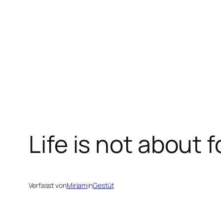
Zum
Inhalt
springen
Life is not about 
Verfasst von
Miriam
in
Gestüt