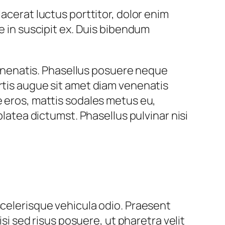
placerat luctus porttitor, dolor enim
sce in suscipit ex. Duis bibendum
 venenatis. Phasellus posuere neque
rtis augue sit amet diam venenatis
e eros, mattis sodales metus eu,
platea dictumst. Phasellus pulvinar nisi
scelerisque vehicula odio. Praesent
isi sed risus posuere, ut pharetra velit