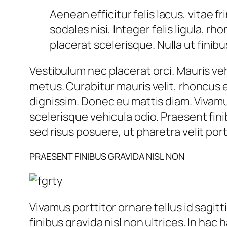
Aenean efficitur felis lacus, vitae f
sodales nisi, Integer felis ligula, r
placerat scelerisque. Nulla ut finibu
Vestibulum nec placerat orci. Mauris veh
metus. Curabitur mauris velit, rhoncus 
dignissim. Donec eu mattis diam. Vivamu
scelerisque vehicula odio. Praesent finib
sed risus posuere, ut pharetra velit port
PRAESENT FINIBUS GRAVIDA NISL NON
Vivamus porttitor ornare tellus id sagi
finibus gravida nisl non ultrices. In hac