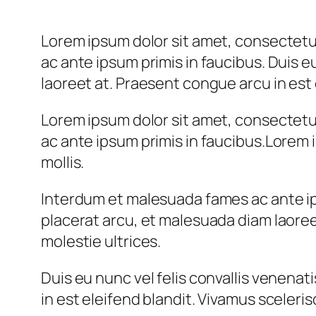
Lorem ipsum dolor sit amet, consectetur
ac ante ipsum primis in faucibus. Duis e
laoreet at. Praesent congue arcu in est 
Lorem ipsum dolor sit amet, consectetur
ac ante ipsum primis in faucibus.Lorem i
mollis.
Interdum et malesuada fames ac ante ips
placerat arcu, et malesuada diam laoree
molestie ultrices.
Duis eu nunc vel felis convallis venena
in est eleifend blandit. Vivamus sceleris