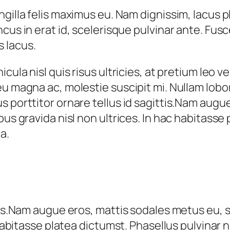
ringilla felis maximus eu. Nam dignissim, lacus 
honcus in erat id, scelerisque pulvinar ante. Fu
s lacus.
icula nisl quis risus ultricies, at pretium leo
eu magna ac, molestie suscipit mi. Nullam lobo
s porttitor ornare tellus id sagittis.Nam augu
us gravida nisl non ultrices. In hac habitasse 
a.
ttis.Nam augue eros, mattis sodales metus eu, 
 habitasse platea dictumst. Phasellus pulvinar n