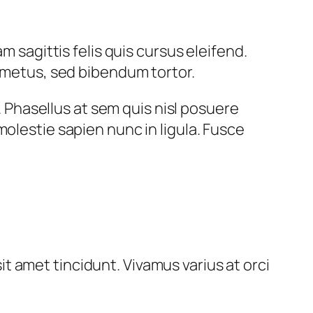
m sagittis felis quis cursus eleifend.
s metus, sed bibendum tortor.
Phasellus at sem quis nisl posuere
olestie sapien nunc in ligula. Fusce
 amet tincidunt. Vivamus varius at orci