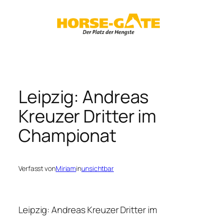
Zum
Inhalt
springen
Leipzig: Andreas
Kreuzer Dritter im
Championat
Verfasst von
Miriam
in
unsichtbar
Leipzig: Andreas Kreuzer Dritter im