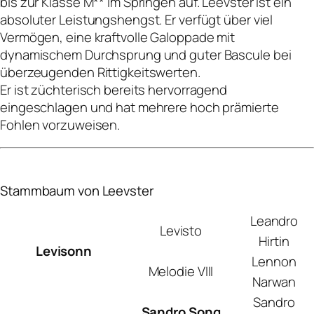
bis zur Klasse M** im Springen auf. Leevster ist ein
absoluter Leistungshengst. Er verfügt über viel
Vermögen, eine kraftvolle Galoppade mit
dynamischem Durchsprung und guter Bascule bei
überzeugenden Rittigkeitswerten.
Er ist züchterisch bereits hervorragend
eingeschlagen und hat mehrere hoch prämierte
Fohlen vorzuweisen.
Stammbaum von Leevster
Leandro
Levisto
Hirtin
Levisonn
Lennon
Melodie VIII
Narwan
Sandro
Sandro Song