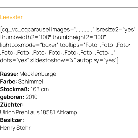
Leevster
[cq_vc_cqcarousel images=“,,,,,,,,,,,“ isresize2=“yes“
thumbwidth2=“100″ thumbheight2=“100″
lightboxmode=“boxer“ tooltips=“Foto: ,Foto: ,Foto:
,Foto: ,Foto: ,Foto: ,Foto: ,Foto: ,Foto: ,Foto: ,,“
dots=“yes“ slidestoshow=“4″ autoplay=“yes“]
Rasse:
Mecklenburger
Farbe:
Schimmel
Stockmaß:
168 cm
geboren:
2010
Züchter:
Ulrich Prehl aus 18581 Altkamp
Besitzer:
Henry Stöhr