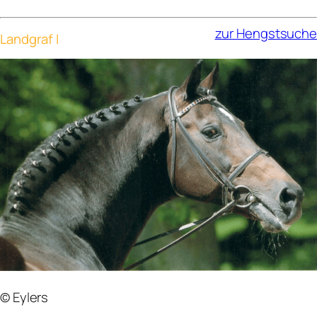
zur Hengstsuche
Landgraf I
© Eylers