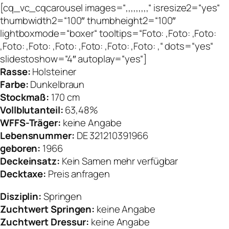
[cq_vc_cqcarousel images=“,,,,,,,,,“ isresize2=“yes“
thumbwidth2=“100″ thumbheight2=“100″
lightboxmode=“boxer“ tooltips=“Foto: ,Foto: ,Foto:
,Foto: ,Foto: ,Foto: ,Foto: ,Foto: ,Foto: ,“ dots=“yes“
slidestoshow=“4″ autoplay=“yes“]
Rasse:
Holsteiner
Farbe:
Dunkelbraun
Stockmaß:
170 cm
Vollblutanteil:
63,48%
WFFS-Träger:
keine Angabe
Lebensnummer:
DE 321210391966
geboren:
1966
Deckeinsatz:
Kein Samen mehr verfügbar
Decktaxe:
Preis anfragen
Disziplin:
Springen
Zuchtwert Springen:
keine Angabe
Zuchtwert Dressur:
keine Angabe