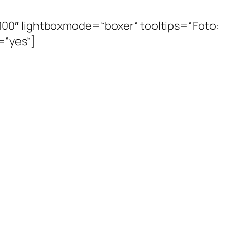
100″ lightboxmode=“boxer“ tooltips=“Foto:
y=“yes“]