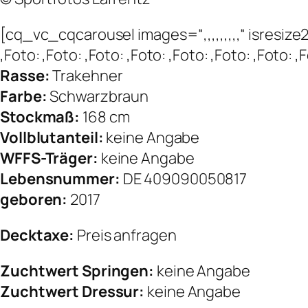
[cq_vc_cqcarousel images=“,,,,,,,,,“ isres
,Foto: ,Foto: ,Foto: ,Foto: ,Foto: ,Foto: ,Foto
Rasse:
Trakehner
Farbe:
Schwarzbraun
Stockmaß:
168 cm
Vollblutanteil:
keine Angabe
WFFS-Träger:
keine Angabe
Lebensnummer:
DE 409090050817
geboren:
2017
Decktaxe:
Preis anfragen
Zuchtwert Springen:
keine Angabe
Zuchtwert Dressur:
keine Angabe