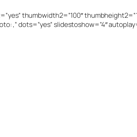
ize2=“yes“ thumbwidth2=“100″ thumbheight2=“
: ,Foto: ,“ dots=“yes“ slidestoshow=“4″ autopla