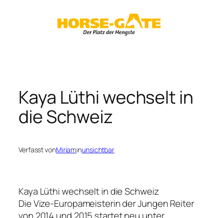
Zum
Inhalt
springen
Kaya Lüthi wechselt in
die Schweiz
Verfasst von
Miriam
in
unsichtbar
Kaya Lüthi wechselt in die Schweiz
Die Vize-Europameisterin der Jungen Reiter
von 2014 und 2015 startet neu unter