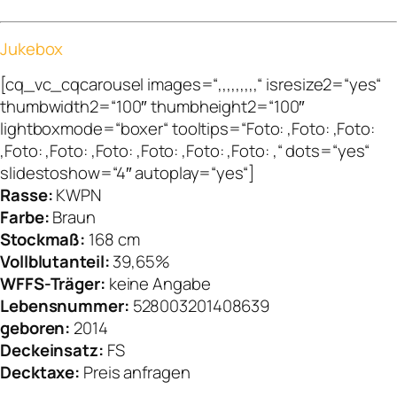
Jukebox
[cq_vc_cqcarousel images=“,,,,,,,,,“ isresize2=“yes“
thumbwidth2=“100″ thumbheight2=“100″
lightboxmode=“boxer“ tooltips=“Foto: ,Foto: ,Foto:
,Foto: ,Foto: ,Foto: ,Foto: ,Foto: ,Foto: ,“ dots=“yes“
slidestoshow=“4″ autoplay=“yes“]
Rasse:
KWPN
Farbe:
Braun
Stockmaß:
168 cm
Vollblutanteil:
39,65%
WFFS-Träger:
keine Angabe
Lebensnummer:
528003201408639
geboren:
2014
Deckeinsatz:
FS
Decktaxe:
Preis anfragen