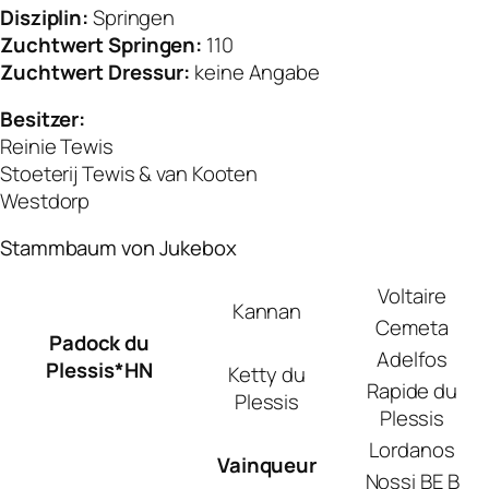
Disziplin:
Springen
Zuchtwert Springen:
110
Zuchtwert Dressur:
keine Angabe
Besitzer:
Reinie Tewis
Stoeterij Tewis & van Kooten
Westdorp
Stammbaum von Jukebox
Voltaire
Kannan
Cemeta
Padock du
Adelfos
Plessis*HN
Ketty du
Rapide du
Plessis
Plessis
Lordanos
Vainqueur
Nossi BE B