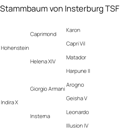
Stammbaum von Insterburg TSF
Karon
Caprimond
Capri Vil
Hohenstein
Matador
Helena XIV
Harpune II
Arogno
Giorgio Armani
Geisha V
Indira X
Leonardo
Insterna
Illusion IV