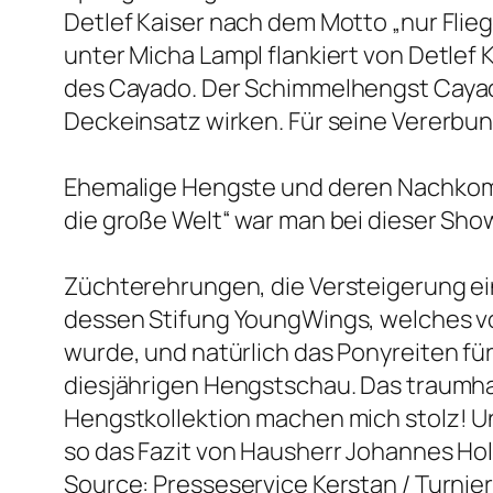
Detlef Kaiser nach dem Motto „nur Flieg
unter Micha Lampl flankiert von Detlef
des Cayado. Der Schimmelhengst Cayado
Deckeinsatz wirken. Für seine Vererbu
Ehemalige Hengste und deren Nachkomm
die große Welt“ war man bei dieser Sho
Züchterehrungen, die Versteigerung ei
dessen Stifung YoungWings, welches vo
wurde, und natürlich das Ponyreiten fü
diesjährigen Hengstschau. Das traumhaf
Hengstkollektion machen mich stolz! U
so das Fazit von Hausherr Johannes Hol
Source: Presseservice Kerstan / Turni