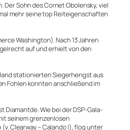
un. Der Sohn des Cornet Obolensky, viel
mal mehr seine top Reiteigenschaften
merce Washington). Nach 13 Jahren
gelrecht auf und erhielt von den
land stationierten Siegerhengst aus
sten Fohlen konnten anschließend im
st Diamantde. Wie bei der DSP-Gala-
mit seinem grenzenlosen
. Clearway – Calando I), flog unter