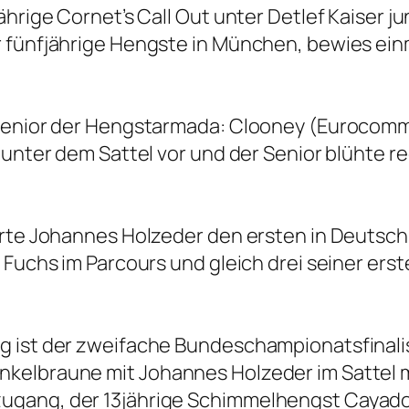
ährige Cornet’s Call Out unter Detlef Kaiser j
r fünfjährige Hengste in München, bewies ein
 Senior der Hengstarmada: Clooney (Eurocom
 unter dem Sattel vor und der Senior blühte re
erte Johannes Holzeder den ersten in Deutsch
r Fuchs im Parcours und gleich drei seiner er
g ist der zweifache Bundeschampionatsfinali
nkelbraune mit Johannes Holzeder im Sattel 
gang, der 13jährige Schimmelhengst Cayado (v