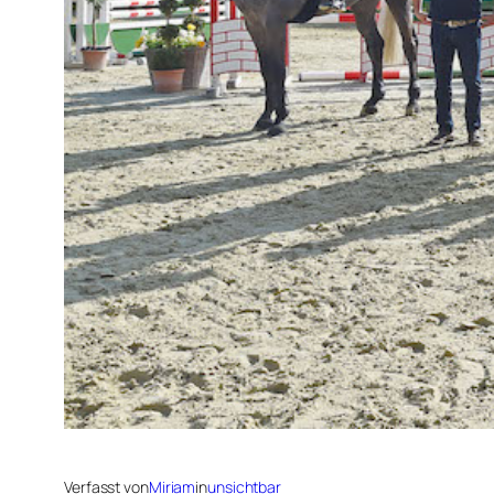
Verfasst von
Miriam
in
unsichtbar