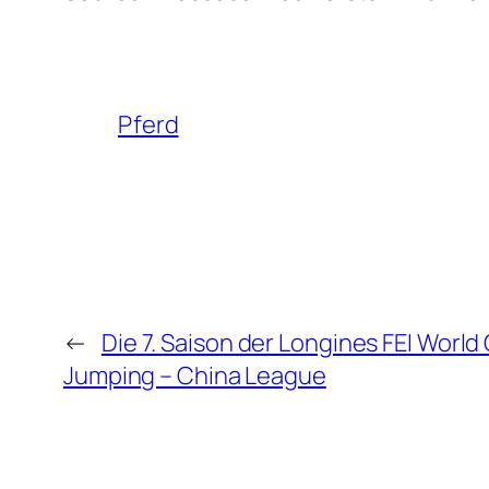
Pferd
←
Die 7. Saison der Longines FEI Worl
Jumping – China League