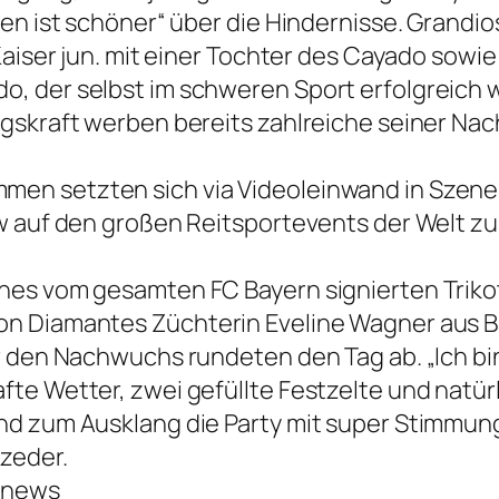
en ist schöner“ über die Hindernisse. Grandio
 Kaiser jun. mit einer Tochter des Cayado sow
, der selbst im schweren Sport erfolgreich w
ngskraft werben bereits zahlreiche seiner N
en setzten sich via Videoleinwand in Szene.
w auf den großen Reitsportevents der Welt zu
nes vom gesamten FC Bayern signierten Trik
n Diamantes Züchterin Eveline Wagner aus Ba
r den Nachwuchs rundeten den Tag ab. „Ich bin
te Wetter, zwei gefüllte Festzelte und natürl
nd zum Ausklang die Party mit super Stimmung
zeder.
ernews