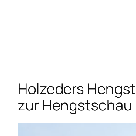
Zum
Inhalt
springen
Holzeders Hengste
zur Hengstschau 