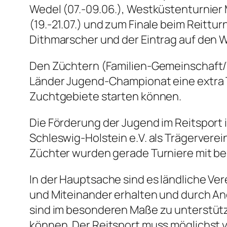
Wedel (07.-09.06.), Westküstenturnier M
(19.-21.07.) und zum Finale beim Reittu
Dithmarscher und der Eintrag auf den 
Den Züchtern (Familien-Gemeinschaft/Wi
Länder Jugend-Championat eine extra T
Zuchtgebiete starten können.
Die Förderung der Jugend im Reitsport 
Schleswig-Holstein e.V. als Trägervere
Züchter wurden gerade Turniere mit be
In der Hauptsache sind es ländliche Ve
und Miteinander erhalten und durch A
sind im besonderen Maße zu unterstütze
können. Der Reitsport muss möglichst v