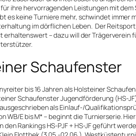
 für ihre hervorragenden Leistungen mit dem
t es keine Turniere mehr, schwindet immer 
terhaltung im dörflichen Leben. Der Reitsport
 erhaltenswert – dazu will der Trägerverein 
terstützer.
einer Schaufenster
Ponyreiter bis 16 Jahren als Holsteiner Schau
lsteiner Schaufenster Jugendförderung (HS-JF)
L ausgeschrieben als Einlauf-/Qualifikations
r von WB/E bis M* – beginnt die Turnierserie. H
in den Rankings HS-PJF + HS-JF geführt werde
ein Flottbek (3.05.-02.06.), Westküstenturnie