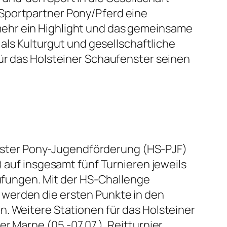
 Sportpartner Pony/Pferd eine
mehr ein Highlight und das gemeinsame
 als Kulturgut und gesellschaftliche
für das Holsteiner Schaufenster seinen
fenster Pony-Jugendförderung (HS-PJF)
 auf insgesamt fünf Turnieren jeweils
prüfungen. Mit der HS-Challenge
ier werden die ersten Punkte in den
n. Weitere Stationen für das Holsteiner
r Marne (05.-07.07.), Reitturnier