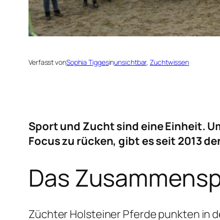
Verfasst von
Sophia Tigges
in
unsichtbar
, 
Zuchtwissen
Sport und Zucht sind eine Einheit. U
Focus zu rücken, gibt es seit 2013 d
Das Zusammenspi
Züchter Holsteiner Pferde punkten in d