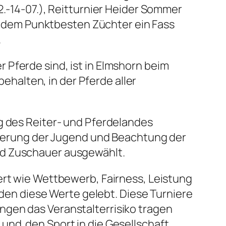
2.-14-07.), Reitturnier Heider Sommer
 wo dem Punktbesten Züchter ein Fass
.
 Pferde sind, ist in Elmshorn beim
halten, in der Pferde aller
g des Reiter- und Pferdelandes
örderung der Jugend und Beachtung der
nd Zuschauer ausgewählt.
ert wie Wettbewerb, Fairness, Leistung
n diese Werte gelebt. Diese Turniere
ngen das Veranstalterrisiko tragen
und den Sport in die Gesellschaft