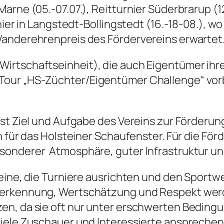
arne (05.-07.07.), Reitturnier Süderbrarup (1
rnier in Langstedt-Bollingstedt (16.-18-08.),
Wanderehrenpreis des Fördervereins erwartet
rtschaftseinheit), die auch Eigentümer ihrer
our „HS-Züchter/Eigentümer Challenge“ vorbe
ist Ziel und Aufgabe des Vereins zur Förderun
in für das Holsteiner Schaufenster. Für die F
sonderer Atmosphäre, guter Infrastruktur u
reine, die Turniere ausrichten und den Sportw
nerkennung, Wertschätzung und Respekt werde
n, da sie oft nur unter erschwerten Bedingu
iele Zuschauer und Interessierte ansprechen 