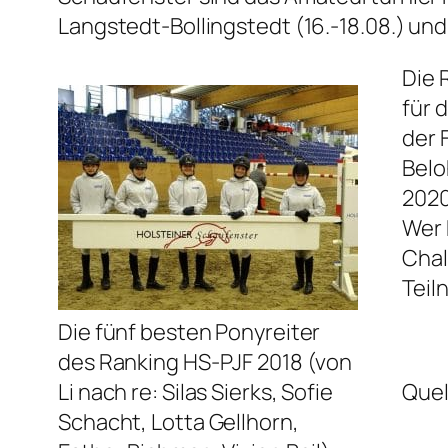
Langstedt-Bollingstedt (16.-18.08.) und 
Die 
für 
der 
Belo
2020
Wer 
Chal
Teil
Die fünf besten Ponyreiter
des Ranking HS-PJF 2018 (von
Li nach re: Silas Sierks, Sofie
Quel
Schacht, Lotta Gellhorn,