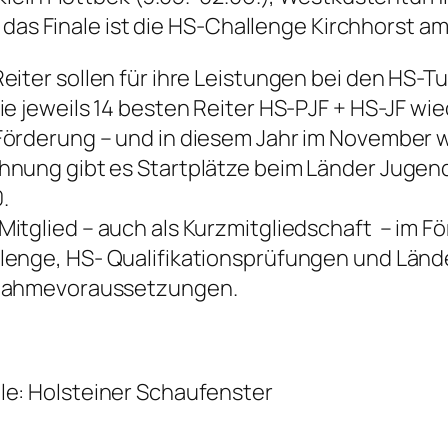
das Finale ist die HS-Challenge Kirchhorst am 3
Reiter sollen für ihre Leistungen bei den HS-T
die jeweils 14 besten Reiter HS-PJF + HS-JF w
Förderung – und in diesem Jahr im November w
hnung gibt es Startplätze beim Länder Juge
.
Mitglied – auch als Kurzmitgliedschaft – im Fö
lenge, HS- Qualifikationsprüfungen und Lä
nahmevoraussetzungen.
le: Holsteiner Schaufenster