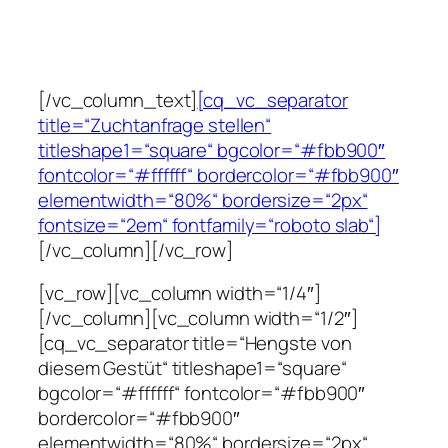
Kontaktieren Sie das Gestüt über das
Anfrageformular und erhalten Sie eine
individuelle Beratung.
[/vc_column_text]
[cq_vc_separator
title=“Zuchtanfrage stellen“
titleshape1=“square“ bgcolor=“#fbb900″
fontcolor=“#ffffff“ bordercolor=“#fbb900″
elementwidth=“80%“ bordersize=“2px“
fontsize=“2em“ fontfamily=“roboto slab“]
[/vc_column][/vc_row]
[vc_row][vc_column width=“1/4″]
[/vc_column][vc_column width=“1/2″]
[cq_vc_separator title=“Hengste von
diesem Gestüt“ titleshape1=“square“
bgcolor=“#ffffff“ fontcolor=“#fbb900″
bordercolor=“#fbb900″
elementwidth=“80%“ bordersize=“2px“