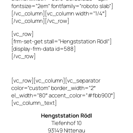
fontsize=“2em“ fontfamily=“roboto slab“]
[/vc_column][vc_column width=“1/4″]
[/vc_column][/vc_row]
[vc_row]
[frm-set-get stall=“Hengststation Rödl“]
[display-frm-data id=588]
[/vc_row]
[vc_row][vc_column][vc_separator
color=“custom“ border_width=“2″
el_width=“80″ accent_color=“#fbb900″]
[vc_column_text]
Hengststation Rödl
Tiefenhof 10
93149 Nittenau