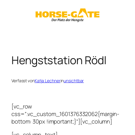
Zum
Inhalt
springen
Hengststation Rödl
Verfasst von
Katja Lechner
in
unsichtbar
[vc_row
css=“.vc_custom_1601376332062{margin-
bottom: 30px !important;}“][vc_column]
[vc_column_text]