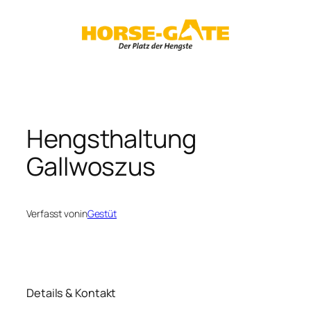
Zum
Inhalt
springen
Hengsthaltung
Gallwoszus
Verfasst von
in
Gestüt
Details & Kontakt