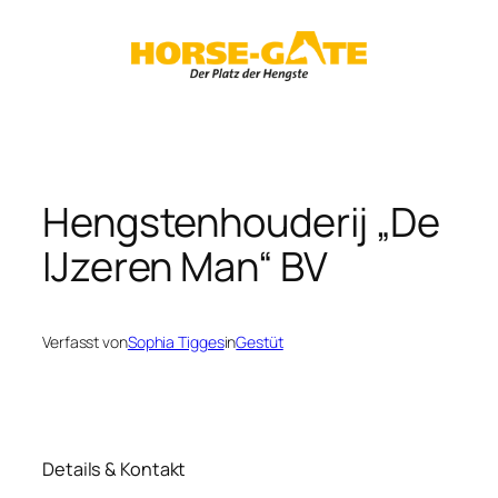
Zum
Inhalt
springen
Hengstenhouderij „De
IJzeren Man“ BV
Verfasst von
Sophia Tigges
in
Gestüt
Details & Kontakt