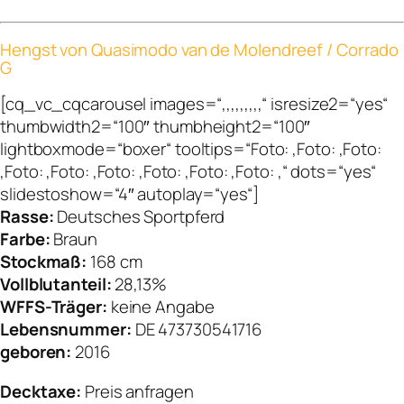
Hengst von Quasimodo van de Molendreef / Corrado
G
[cq_vc_cqcarousel images=“,,,,,,,,,“ isresize2=“yes“
thumbwidth2=“100″ thumbheight2=“100″
lightboxmode=“boxer“ tooltips=“Foto: ,Foto: ,Foto:
,Foto: ,Foto: ,Foto: ,Foto: ,Foto: ,Foto: ,“ dots=“yes“
slidestoshow=“4″ autoplay=“yes“]
Rasse:
Deutsches Sportpferd
Farbe:
Braun
Stockmaß:
168 cm
Vollblutanteil:
28,13%
WFFS-Träger:
keine Angabe
Lebensnummer:
DE 473730541716
geboren:
2016
Decktaxe:
Preis anfragen