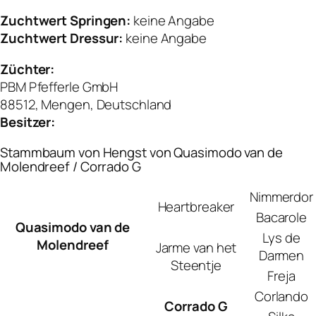
Zuchtwert Springen:
keine Angabe
Zuchtwert Dressur:
keine Angabe
Züchter:
PBM Pfefferle GmbH
88512, Mengen, Deutschland
Besitzer:
Stammbaum von Hengst von Quasimodo van de
Molendreef / Corrado G
Nimmerdor
Heartbreaker
Bacarole
Quasimodo van de
Lys de
Molendreef
Jarme van het
Darmen
Steentje
Freja
Corlando
Corrado G