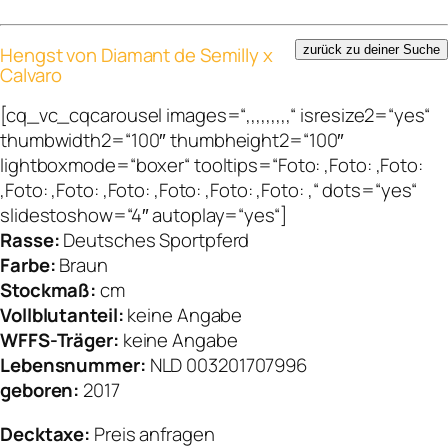
Hengst von Diamant de Semilly x
zurück zu deiner Suche
Calvaro
[cq_vc_cqcarousel images=“,,,,,,,,,“ isresize2=“yes“
thumbwidth2=“100″ thumbheight2=“100″
lightboxmode=“boxer“ tooltips=“Foto: ,Foto: ,Foto:
,Foto: ,Foto: ,Foto: ,Foto: ,Foto: ,Foto: ,“ dots=“yes“
slidestoshow=“4″ autoplay=“yes“]
Rasse:
Deutsches Sportpferd
Farbe:
Braun
Stockmaß:
cm
Vollblutanteil:
keine Angabe
WFFS-Träger:
keine Angabe
Lebensnummer:
NLD 003201707996
geboren:
2017
Decktaxe:
Preis anfragen