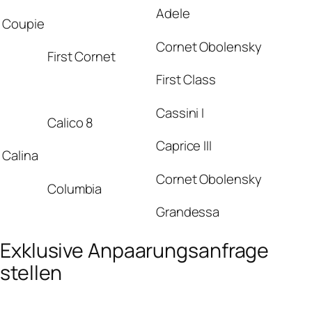
Adele
Coupie
Cornet Obolensky
First Cornet
First Class
Cassini I
Calico 8
Caprice III
Calina
Cornet Obolensky
Columbia
Grandessa
Exklusive Anpaarungsanfrage
stellen