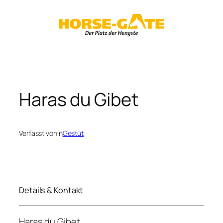
Zum
Inhalt
springen
Haras du Gibet
Verfasst von
in
Gestüt
Details & Kontakt
Haras du Gibet