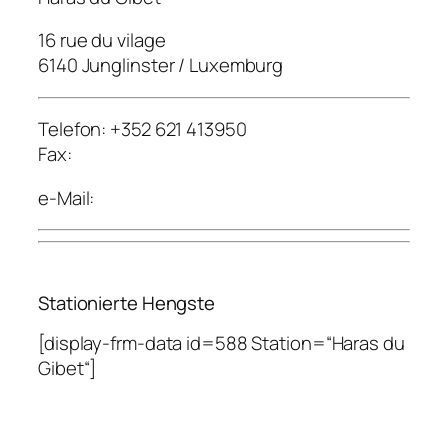
16 rue du vilage
6140 Junglinster / Luxemburg
Telefon: +352 621 413950
Fax:
e-Mail:
Stationierte Hengste
[display-frm-data id=588 Station=“Haras du
Gibet“]