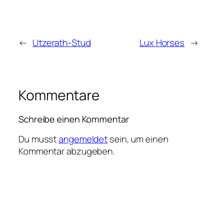
←
Utzerath-Stud
Lux Horses
→
Kommentare
Schreibe einen Kommentar
Du musst
angemeldet
sein, um einen
Kommentar abzugeben.