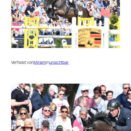
Verfasst von
Miriam
in
unsichtbar