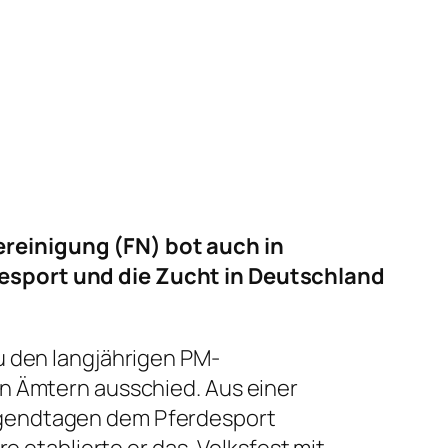
ereinigung (FN) bot auch in
desport und die Zucht in Deutschland
u den langjährigen PM-
en Ämtern ausschied. Aus einer
ugendtagen dem Pferdesport
e etablierte er das „Volksfest mit