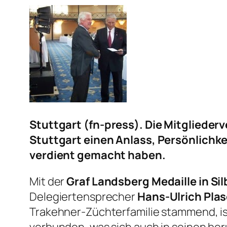
Stuttgart (fn-press). Die Mitgliede
Stuttgart einen Anlass, Persönlichk
verdient gemacht haben.
Mit der
Graf Landsberg Medaille in Sil
Delegiertensprecher
Hans-Ulrich Pla
Trakehner-Züchterfamilie stammend, i
verbunden, was sich auch in seinen beruf