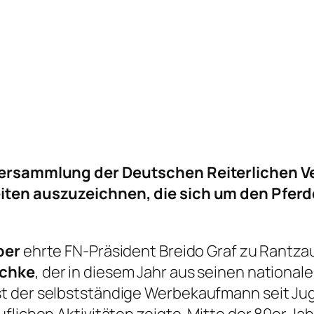
rversammlung der Deutschen Reiterlichen V
eiten auszuzeichnen, die sich um den Pfer
ber
ehrte FN-Präsident Breido Graf zu Rantza
schke
, der in diesem Jahr aus seinen national
st der selbstständige Werbekaufmann seit J
lichen Aktivitäten zeigte. Mitte der 80er Jahr