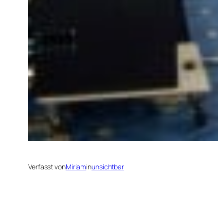
Verfasst von
Miriam
in
unsichtbar