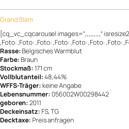
Grand Slam
[cq_vc_cqcarousel images=“,,,,,,,,,“ isres
,Foto: ,Foto: ,Foto: ,Foto: ,Foto: ,Foto: ,Foto
Rasse:
Belgisches Warmblut
Farbe:
Braun
Stockmaß:
171 cm
Vollblutanteil:
48,44%
WFFS-Träger:
keine Angabe
Lebensnummer:
056002W00298442
geboren:
2011
Deckeinsatz:
FS, TG
Decktaxe:
Preis anfragen