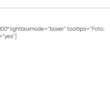
100″ lightboxmode=“boxer“ tooltips=“Foto:
y=“yes“]