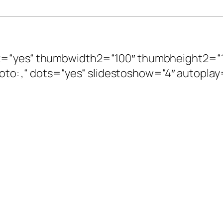
ize2=“yes“ thumbwidth2=“100″ thumbheight2=“
: ,Foto: ,“ dots=“yes“ slidestoshow=“4″ autopla