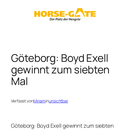
Zum
Inhalt
springen
Göteborg: Boyd Exell
gewinnt zum siebten
Mal
Verfasst von
Miriam
in
unsichtbar
Göteborg: Boyd Exell gewinnt zum siebten