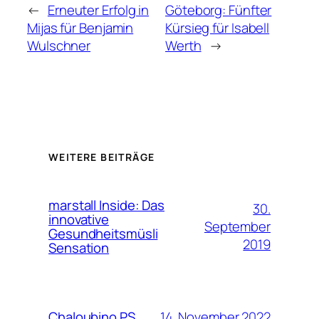
←
Erneuter Erfolg in
Göteborg: Fünfter
Mijas für Benjamin
Kürsieg für Isabell
Wulschner
Werth
→
WEITERE BEITRÄGE
marstall Inside: Das
30.
innovative
September
Gesundheitsmüsli
2019
Sensation
14. November 2022
Chaloubino PS