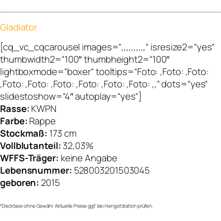
Gladiator
[cq_vc_cqcarousel images=“,,,,,,,,,,“ isresize2=“yes“
thumbwidth2=“100″ thumbheight2=“100″
lightboxmode=“boxer“ tooltips=“Foto: ,Foto: ,Foto:
,Foto: ,Foto: ,Foto: ,Foto: ,Foto: ,Foto: ,,“ dots=“yes“
slidestoshow=“4″ autoplay=“yes“]
Rasse:
KWPN
Farbe:
Rappe
Stockmaß:
173 cm
Vollblutanteil:
32,03%
WFFS-Träger:
keine Angabe
Lebensnummer:
528003201503045
geboren:
2015
*Decktaxe ohne Gewähr. Aktuelle Preise ggf. bei Hengststation prüfen.