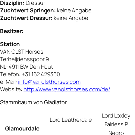
Disziplin:
Dressur
Zuchtwert Springen:
keine Angabe
Zuchtwert Dressur:
keine Angabe
Besitzer:
Station
VAN OLST Horses
Terheijdensspoor 9
NL-4911 BW Den Hout
Telefon: +31 162 429360
e-Mail:
info@vanolsthorses.com
Website:
http://www.vanolsthorses.com/de/
Stammbaum von Gladiator
Lord Loxley
Lord Leatherdale
Fairless P
Glamourdale
Negro