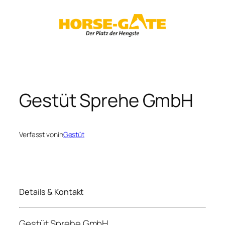
Zum
Inhalt
springen
Gestüt Sprehe GmbH
Verfasst von
in
Gestüt
Details & Kontakt
Gestüt Sprehe GmbH