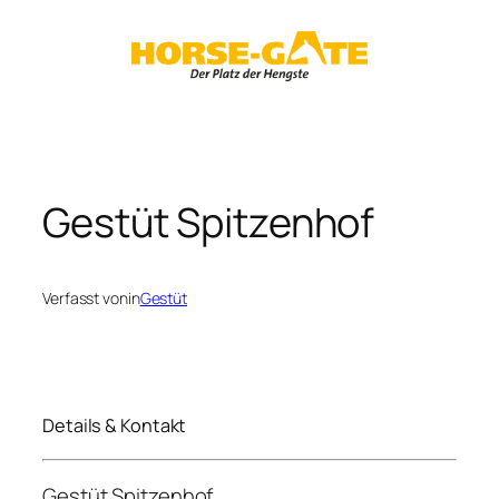
Zum
Inhalt
springen
Gestüt Spitzenhof
Verfasst von
in
Gestüt
Details & Kontakt
Gestüt Spitzenhof