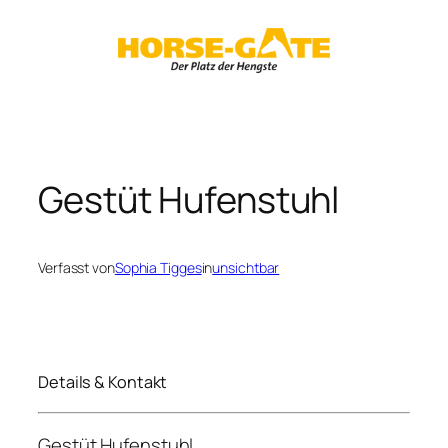
Zum
Inhalt
springen
Gestüt Hufenstuhl
Verfasst von
Sophia Tigges
in
unsichtbar
Details & Kontakt
Gestüt Hufenstuhl