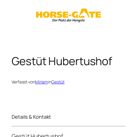
Zum
Inhalt
springen
Gestüt Hubertushof
Verfasst von
Miriam
in
Gestüt
Details & Kontakt
Gestüt Hubertushof