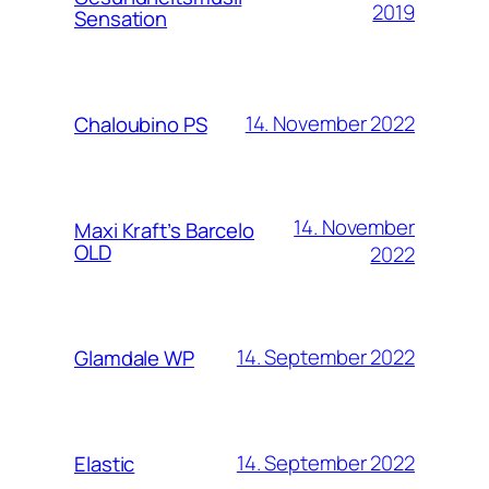
2019
Sensation
14. November 2022
Chaloubino PS
14. November
Maxi Kraft’s Barcelo
OLD
2022
14. September 2022
Glamdale WP
14. September 2022
Elastic