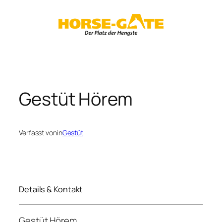
Zum
Inhalt
springen
Gestüt Hörem
Verfasst von
in
Gestüt
Details & Kontakt
Gestüt Hörem