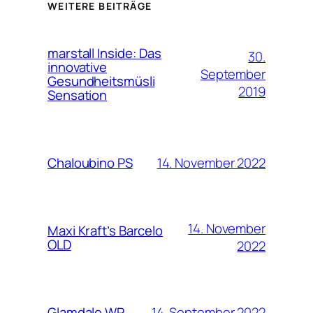
WEITERE BEITRÄGE
marstall Inside: Das
30.
innovative
September
Gesundheitsmüsli
2019
Sensation
14. November 2022
Chaloubino PS
14. November
Maxi Kraft’s Barcelo
OLD
2022
14. September 2022
Glamdale WP