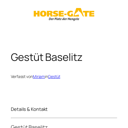
Zum
Inhalt
springen
Gestüt Baselitz
Verfasst von
Miriam
in
Gestüt
Details & Kontakt
Gestüt Baselitz