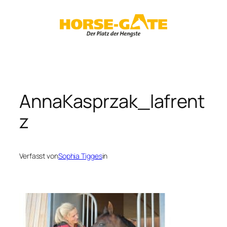
Zum
Inhalt
springen
AnnaKasprzak_lafrent
z
Verfasst von
Sophia Tigges
in