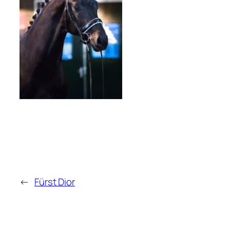
←
Fürst Dior