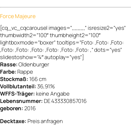
Force Majeure
[cq_vc_cqcarousel images=“,,,,,,,,,“ isresize2=“yes“
thumbwidth2=“100″ thumbheight2=“100″
lightboxmode=“boxer“ tooltips=“Foto: ,Foto: ,Foto:
,Foto: ,Foto: ,Foto: ,Foto: ,Foto: ,Foto: ,“ dots=“yes“
slidestoshow=“4″ autoplay=“yes“]
Rasse:
Oldenburger
Farbe:
Rappe
Stockmaß:
166 cm
Vollblutanteil:
36,91%
WFFS-Träger:
keine Angabe
Lebensnummer:
DE 433330857016
geboren:
2016
Decktaxe:
Preis anfragen