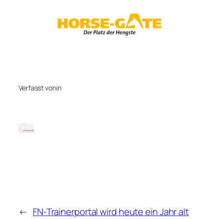
Zum
Inhalt
springen
Verfasst von
in
←
FN-Trainerportal wird heute ein Jahr alt