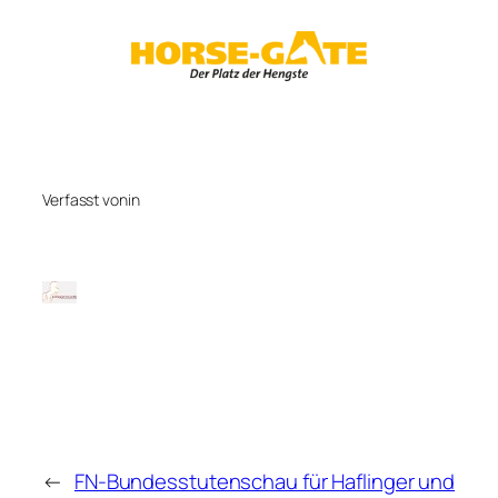
Zum
Inhalt
springen
Verfasst von
in
←
FN-Bundesstutenschau für Haflinger und